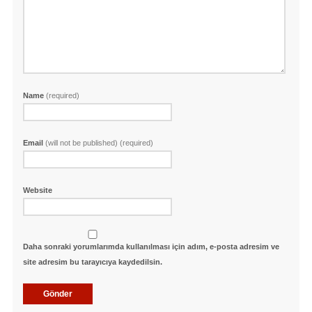
Name
(required)
Email
(will not be published) (required)
Website
Daha sonraki yorumlarımda kullanılması için adım, e-posta adresim ve
site adresim bu tarayıcıya kaydedilsin.