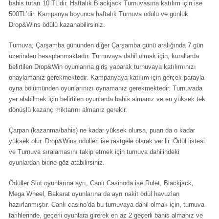
bahis tutarı 10 TL’dir. Haftalık Blackjack Turnuvasına katılım için ise
500TL’dir. Kampanya boyunca haftalık Turnuva ödülü ve günlük
Drop&Wins ödülü kazanabilirsiniz.
Turnuva; Çarşamba gününden diğer Çarşamba günü aralığında 7 gün
üzerinden hesaplanmaktadır. Turnuvaya dahil olmak için, kurallarda
belirtilen Drop&Win oyunlarına giriş yaparak turnuvaya katılımınızı
onaylamanız gerekmektedir. Kampanyaya katılım için gerçek parayla
oyna bölümünden oyunlarınızı oynamanız gerekmektedir. Turnuvada
yer alabilmek için belirtilen oyunlarda bahis almanız ve en yüksek tek
dönüşlü kazanç miktarını almanız gerekir.
Çarpan (kazanma/bahis) ne kadar yüksek olursa, puan da o kadar
yüksek olur. Drop&Wins ödülleri ise rastgele olarak verilir. Ödül listesi
ve Turnuva sıralamasını takip etmek için turnuva dahilindeki
oyunlardan birine göz atabilirsiniz.
Ödüller Slot oyunlarına ayrı, Canlı Casinoda ise Rulet, Blackjack,
Mega Wheel, Bakarat oyunlarına da ayrı nakit ödül havuzları
hazırlanmıştır. Canlı casino’da bu turnuvaya dahil olmak için, turnuva
tarihlerinde, geçerli oyunlara girerek en az 2 geçerli bahis almanız ve