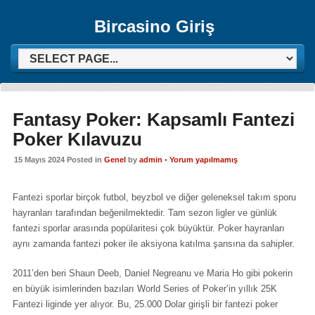
Bircasino Giriş
Fantasy Poker: Kapsamlı Fantezi
Poker Kılavuzu
15 Mayıs 2024 Posted in
Genel
by
admin
•
Yorum yapılmamış
Fantezi sporlar birçok futbol, ​​beyzbol ve diğer geleneksel takım sporu
hayranları tarafından beğenilmektedir. Tam sezon ligler ve günlük
fantezi sporlar arasında popülaritesi çok büyüktür. Poker hayranları
aynı zamanda fantezi poker ile aksiyona katılma şansına da sahipler.
2011’den beri Shaun Deeb, Daniel Negreanu ve Maria Ho gibi pokerin
en büyük isimlerinden bazıları World Series of Poker’in yıllık 25K
Fantezi liginde yer alıyor. Bu, 25.000 Dolar girişli bir fantezi poker